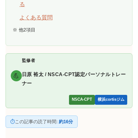
る
よくある質問
※ 他2項目
監修者
日原 裕太 / NSCA-CPT認定パーソナルトレー
💪
ナー
NSCA-CPT
横浜cortisジム
⏱
この記事の読了時間:
約16分