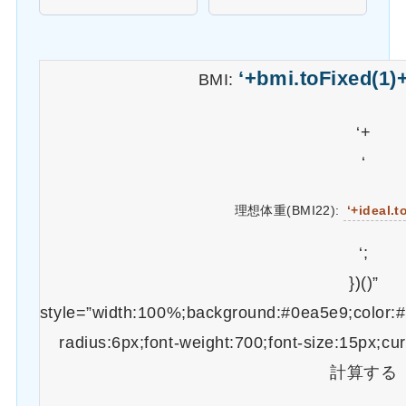
‘+bmi.toFixed(1)+
BMI:
‘+
‘
理想体重(BMI22):
‘+ideal.t
‘;
})()”
style=”width:100%;background:#0ea5e9;color:#f
radius:6px;font-weight:700;font-size:15px;cu
計算する