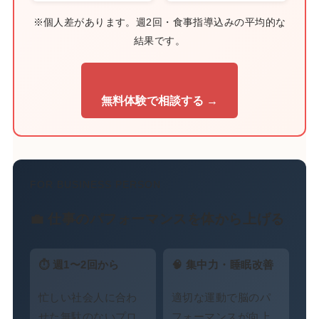
※個人差があります。週2回・食事指導込みの平均的な
結果です。
無料体験で相談する →
FOR BUSINESS PERSON
💼 仕事のパフォーマンスを体から上げる
⏱ 週1〜2回から
🧠 集中力・睡眠改善
忙しい社会人に合わ
適切な運動で脳のパ
せた無駄のないプロ
フォーマンスが向上