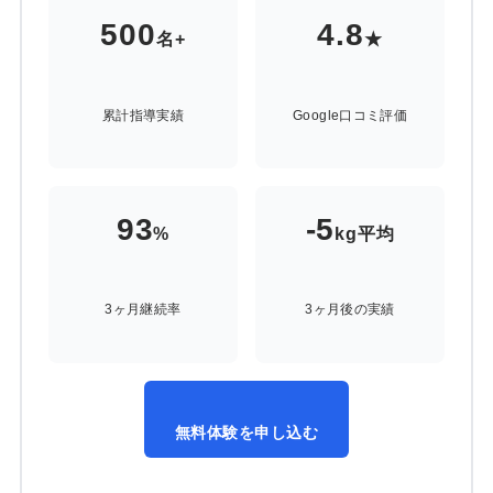
500
4.8
名+
★
累計指導実績
Google口コミ評価
93
-5
%
kg平均
3ヶ月継続率
3ヶ月後の実績
無料体験を申し込む