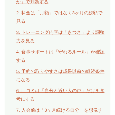
か」で判断する
2. 料金は「月額」ではなく3ヶ月の総額で
見る
3. トレーニング内容は「きつさ」より調整
力を見る
4. 食事サポートは「守れるルール」か確認
する
5. 予約の取りやすさは成果以前の継続条件
になる
6. 口コミは「自分と近い人の声」だけを参
考にする
7. 入会前は「3ヶ月続ける自分」を想像す