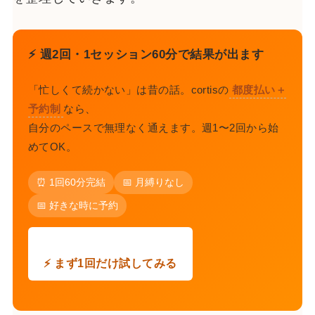
⚡ 週2回・1セッション60分で結果が出ます
「忙しくて続かない」は昔の話。cortisの
都度払い＋
予約制
なら、
自分のペースで無理なく通えます。週1〜2回から始
めてOK。
⏰ 1回60分完結
📅 月縛りなし
📅 好きな時に予約
⚡ まず1回だけ試してみる