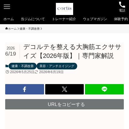
電話
ホーム
当ジムについて
トレーナー紹介
ウェブマガジン
体験予約
ホーム
健康・不調改善
デコルテを整える大胸筋エクササ
2026
6/19
イズ【2026年版】｜専門家解説
健康・不調改善
美容・アンチエイジング
2026年5月25日
2026年6月19日
URLをコピーする