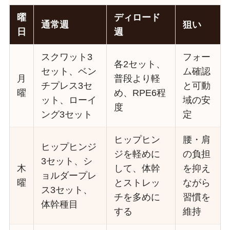
曜
ディロード
通常週
狙い
日
週
スクワット3
フォー
各2セット、
セット、ベン
ム確認
月
普段より軽
チプレス3セ
と可動
曜
め、RPE6程
ット、ローイ
域の安
度
ング3セット
定
ヒップヒン
腰・肩
ヒップヒンジ
ジを軽めに
の負担
3セット、シ
木
して、体幹
を抑え
ョルダープレ
曜
とストレッ
ながら
ス3セット、
チを多めに
習慣を
体幹種目
する
維持