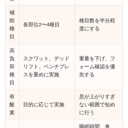
補
助
種目数を半分程
各部位2〜4種目
種
度にする
目
高
負
スクワット、デッド
重量を下げ、フ
荷
リフト、ベンチプレ
ォーム確認を優
種
スを重めに実施
先する
目
有
息が上がりすぎ
酸
目的に応じて実施
ない範囲で短め
素
に行う
睡眠時間、食