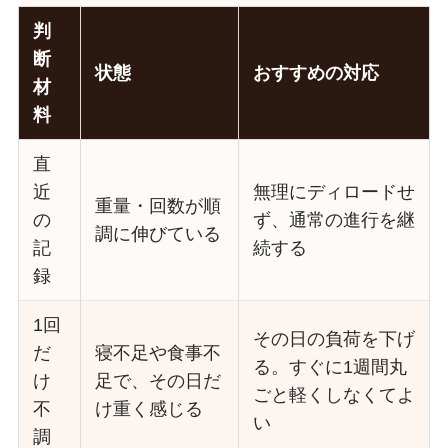
判
断
状態
おすすめの対応
材
料
直
近
無理にディロードせ
重量・回数が順
の
ず、通常の進行を継
調に伸びている
記
続する
録
1回
その日の負荷を下げ
だ
寝不足や食事不
る。すぐに1週間丸
け
足で、その日だ
ごと軽くしなくてよ
不
け重く感じる
い
調