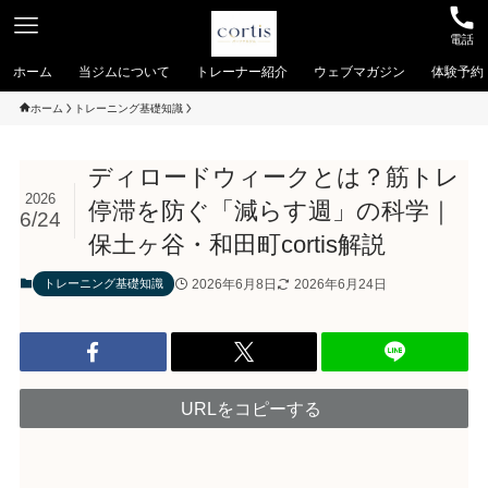
電話
ホーム
当ジムについて
トレーナー紹介
ウェブマガジン
体験予約
ホーム
トレーニング基礎知識
ディロードウィークとは？筋トレ
2026
停滞を防ぐ「減らす週」の科学｜
6/24
保土ヶ谷・和田町cortis解説
2026年6月8日
2026年6月24日
トレーニング基礎知識
URLをコピーする