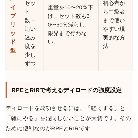
セッ
初心者か
イ
重量を10〜20％下
ト
ら中級者
ブ
げ、セット数も3
数・
まで使い
リ
0〜50％減らし、
追い
やすい現
ッ
限界まで行わな
込み
実的な方
ド
い。
度を
法
型
少し
ずつ
RPEとRIRで考えるディロードの強度設定
ディロードを成功させるには、「軽くする」と
「雑にやる」を混同しないことが大切です。その
ために便利なのがRPEとRIRです。