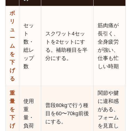
ボ
リ
セッ
筋肉痛が
ュ
ト
スクワット4セッ
長引く、
ー
数・
トを2セットにす
全身疲労
ム
総レ
る。補助種目を半
が強い、
を
ップ
分にする。
仕事も忙
下
数
しい時期
げ
る
重
関節や腱
量
使用
に違和感
普段80kgで行う種
を
重
がある、
目を60〜70kg前後
下
量・
フォーム
にする。
げ
負荷
を見直し