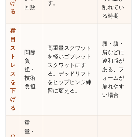
げ
す。
回数
乱れてい
る
る時期
種
目
腰・膝・
ス
高重量スクワット
関節
肩などに
ト
を軽いゴブレット
負
違和感が
レ
スクワットにす
担・
ある、フ
ス
る。デッドリフト
技術
ォームが
を
をヒップヒンジ練
負担
崩れやす
下
習に変える。
い場合
げ
る
重
量・
ハ