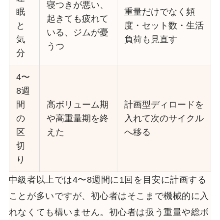
寝つきが悪い、
眠
重量だけでなく頻
起きても疲れて
と
度・セット数・生活
いる、ジムが憂
気
負荷も見直す
うつ
分
4〜
8週
間
高ボリューム期
計画型ディロードを
の
や高重量期を終
入れて次のサイクル
区
えた
へ移る
切
り
中級者以上では4〜8週間に1回を目安に計画する
ことが多いですが、初心者はそこまで機械的に入
れなくても構いません。初心者は扱う重量や総ボ