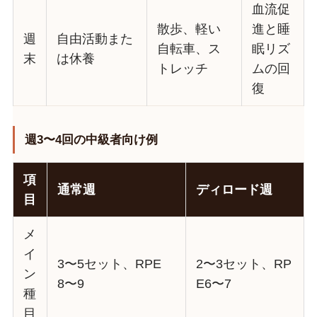
血流促
散歩、軽い
進と睡
週
自由活動また
自転車、ス
眠リズ
末
は休養
トレッチ
ムの回
復
週3〜4回の中級者向け例
項
通常週
ディロード週
目
メ
イ
3〜5セット、RPE
2〜3セット、RP
ン
8〜9
E6〜7
種
目