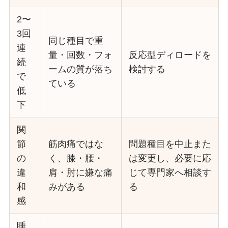
2〜
3回
同じ種目で重
連
量・回数・フォ
反応型ディロードを
続
ームの質が落ち
検討する
で
ている
低
下
関
節
筋肉痛ではな
問題種目を中止また
の
く、膝・腰・
は変更し、必要に応
違
肩・肘に嫌な痛
じて専門家へ相談す
和
みがある
る
感
睡