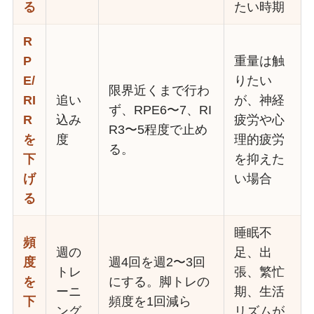
る
たい時期
R
P
重量は触
E/
りたい
限界近くまで行わ
RI
追い
が、神経
ず、RPE6〜7、RI
R
込み
疲労や心
R3〜5程度で止め
を
度
理的疲労
る。
下
を抑えた
げ
い場合
る
睡眠不
頻
週の
足、出
度
週4回を週2〜3回
トレ
張、繁忙
を
にする。脚トレの
ーニ
期、生活
下
頻度を1回減ら
ング
リズムが