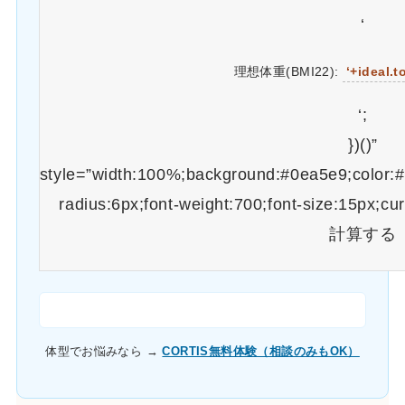
‘
理想体重(BMI22):
‘+ideal.t
‘;
})()”
style=”width:100%;background:#0ea5e9;color:#f
radius:6px;font-weight:700;font-size:15px;cu
計算する
体型でお悩みなら →
CORTIS無料体験（相談のみもOK）