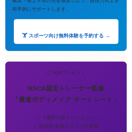
横浜・保土ヶ谷の完全個室ジムで、競技力向上を
科学的にサポートします。
🏋️ スポーツ向け無料体験を予約する →
📋 無料プレゼント
NSCA認定トレーナー監修
「最速ボディメイク チートシート」
✅ 1週間の筋トレメニュー
✅ 体型別 食事カロリー計算表