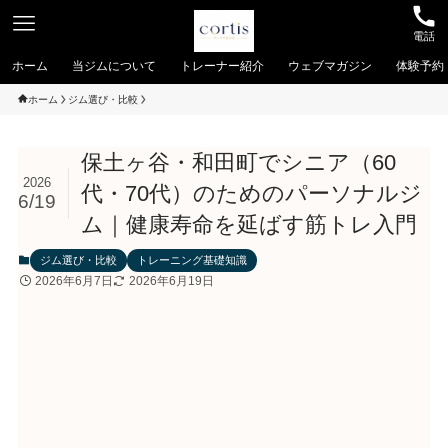
電話
ホーム
当ジムについて
トレーナー紹介
ウェブマガジン
体験予約
ホーム
ジム選び・比較
保土ヶ谷・和田町でシニア（60
2026
代・70代）のためのパーソナルジ
6/19
ム｜健康寿命を延ばす筋トレ入門
ジム選び・比較
トレーニング基礎知識
2026年6月7日
2026年6月19日