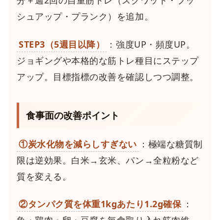
分＋週2回の自重筋トレ（スクワット・プッ
シュアップ・プランク）を追加。
STEP3（5週目以降）
：強度UP・頻度UP。
ジョギングや本格的な筋トレ種目にステップ
アップ。目標指標の改善を確認しつつ調整。
食事面の改善ポイント
①炭水化物を減らしすぎない
：極端な糖質制
限は逆効果。白米→玄米、パン→全粒粉など
質を変える。
②タンパク質を体重1kgあたり1.2g確保
：
魚・鶏肉・卵・豆腐を毎食取り入れ筋肉維