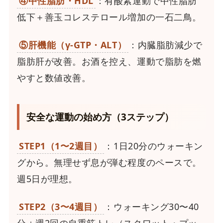
④中性脂肪・HDL
：有酸素運動で中性脂肪
低下＋善玉コレステロール増加の一石二鳥。
⑤肝機能（γ-GTP・ALT）
：内臓脂肪減少で
脂肪肝が改善。お酒を控え、運動で脂肪を燃
やすと数値改善。
安全な運動の始め方（3ステップ）
STEP1（1〜2週目）
：1日20分のウォーキン
グから。無理せず息が弾む程度のペースで。
週5日が理想。
STEP2（3〜4週目）
：ウォーキング30〜40