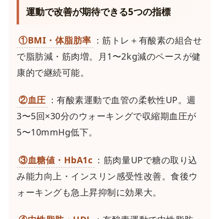
運動で改善が期待できる5つの指標
①BMI・体脂肪率
：筋トレ＋有酸素の組合せ
で脂肪減・筋肉増。月1〜2kg減のペースが健
康的で継続可能。
②血圧
：有酸素運動で血管の柔軟性UP。週
3〜5回×30分のウォーキングで収縮期血圧が
5〜10mmHg低下。
③血糖値・HbA1c
：筋肉量UPで糖の取り込
み能力向上・インスリン感受性改善。食後ウ
ォーキングも急上昇抑制に効果大。