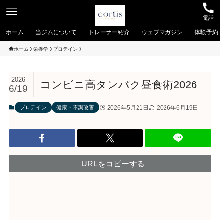
電話
ホーム
当ジムについて
トレーナー紹介
ウェブマガジン
体験予約
ホーム
栄養学
プロテイン
2026
コンビニ高タンパク昼食術2026
6/19
2026年5月21日
2026年6月19日
プロテイン
健康・不調改善
URLをコピーする