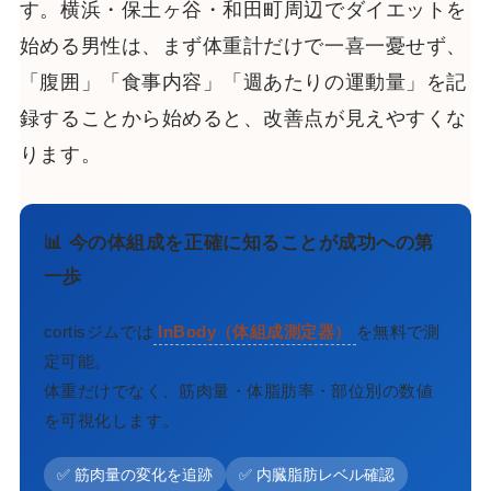
す。横浜・保土ヶ谷・和田町周辺でダイエットを
始める男性は、まず体重計だけで一喜一憂せず、
「腹囲」「食事内容」「週あたりの運動量」を記
録することから始めると、改善点が見えやすくな
ります。
📊 今の体組成を正確に知ることが成功への第
一歩
cortisジムでは
InBody（体組成測定器）
を無料で測
定可能。
体重だけでなく、筋肉量・体脂肪率・部位別の数値
を可視化します。
✅ 筋肉量の変化を追跡
✅ 内臓脂肪レベル確認