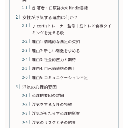
📕 著者・日原裕太のKindle書籍
女性が浮気する理由は何か？
♪ cortisトレーナー監修｜筋トレ×食事タイ
ミングを覚える歌
理由1: 情緒的な満足の欠如
理由2: 新しい刺激を求める
理由3: 社会的圧力と期待
理由4: 自己価値感の向上
理由5: コミュニケーション不足
浮気の心理的要因
心理的要因の詳細
浮気をする女性の特徴
浮気がもたらす心理的影響
浮気のリスクとその結果