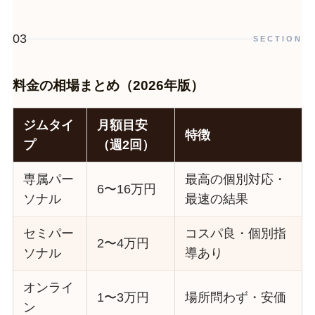
03
SECTION
料金の相場まとめ（2026年版）
ジムタイ
月額目安
特徴
プ
（週2回）
専属パー
最高の個別対応・
6〜16万円
ソナル
最速の結果
セミパー
コスパ良・個別指
2〜4万円
ソナル
導あり
オンライ
1〜3万円
場所問わず・安価
ン