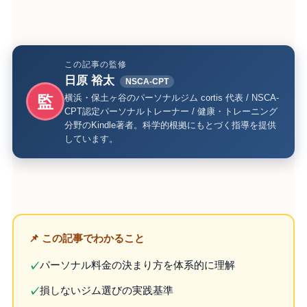
この記事の監修
日原 裕太
NSCA-CPT
監
横浜・保土ヶ谷のパーソナルジム cortis 代表 / NSCA-
CPT認定パーソナルトレーナー / 健康・トレーニング
分野のKindle著者。科学的根拠にもとづく指導を提供
しています。
📌 この記事でわかること
パーソナル料金の決まり方を体系的に理解
✓
損しないジム選びの実践基準
✓