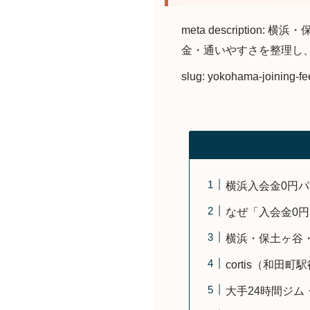
meta descripti
金・通いやすさを整理し
slug: yokohama-joining-f
横浜入会金0円パ
なぜ「入会金0
横浜・保土ヶ谷・
cortis（和
大手24時間ジ