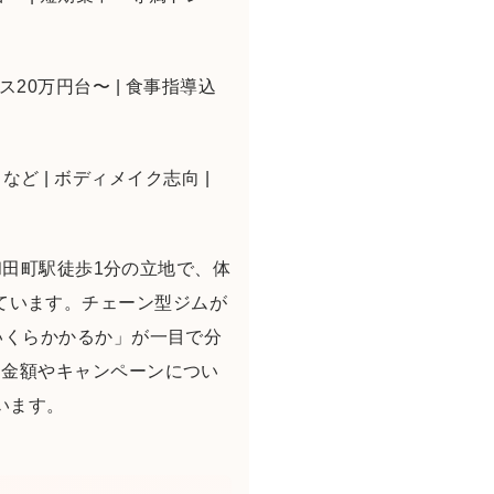
月コース20万円台〜 | 食事指導込
スなど | ボディメイク志向 |
和田町駅徒歩1分の立地で、体
採っています。チェーン型ジムが
いくらかかるか」が一目で分
な金額やキャンペーンについ
います。