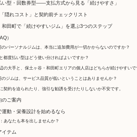
払い型・回数券型——支払方式から見る「続けやすさ」
の「隠れコスト」と契約前チェックリスト
・和田町で「続けやすいジム」を選ぶ3つのステップ
AQ）
金0円のパーソナルジムは、本当に追加費用が一切かからないのですか？
費型と都度払い型はどう使い分ければよいですか？
駅周辺の大手と、保土ヶ谷・和田町エリアの個人店はどちらが続けやすいで
金0円のジムは、サービス品質が低いということはありませんか？
当日に契約を迫られたり、強引な勧誘を受けたりしないか不安です。
約のご案内
で運動・栄養設計を始めるなら
：あなたも本を出しませんか？
アイテム