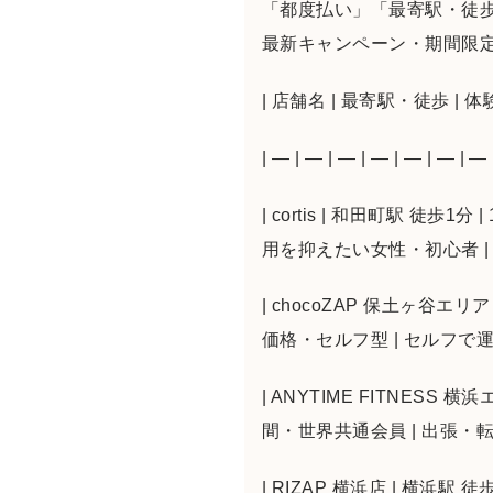
「都度払い」「最寄駅・徒歩
最新キャンペーン・期間限
| 店舗名 | 最寄駅・徒歩 | 体
| — | — | — | — | — | — | — 
| cortis | 和田町駅 徒歩1分
用を抑えたい女性・初心者 | 202
| chocoZAP 保土ヶ谷エリ
価格・セルフ型 | セルフで運動した
| ANYTIME FITNESS 
間・世界共通会員 | 出張・転勤が多
| RIZAP 横浜店 | 横浜駅