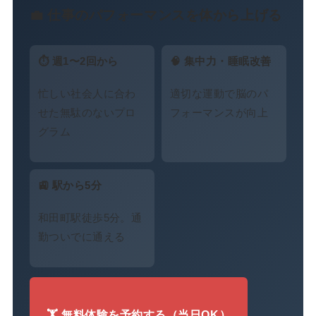
💼 仕事のパフォーマンスを体から上げる
⏱ 週1〜2回から
🧠 集中力・睡眠改善
忙しい社会人に合わ
適切な運動で脳のパ
せた無駄のないプロ
フォーマンスが向上
グラム
🚉 駅から5分
和田町駅徒歩5分。通
勤ついでに通える
🏋️ 無料体験を予約する（当日OK）