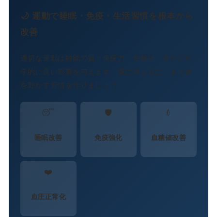
🌙 運動で睡眠・免疫・生活習慣を根本から
改善
適切な運動は睡眠の質・免疫力・血糖値・血圧に科
学的に良い影響を与えます。薬に頼る前に、まず体
を動かす習慣を作りましょう。
😴
🛡️
💉
睡眠改善
免疫強化
血糖値改善
❤️
血圧正常化