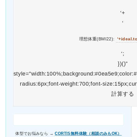
‘+
‘
理想体重(BMI22):
‘+ideal.t
‘;
})()”
style=”width:100%;background:#0ea5e9;color:#f
radius:6px;font-weight:700;font-size:15px;cu
計算する
体型でお悩みなら →
CORTIS無料体験（相談のみもOK）