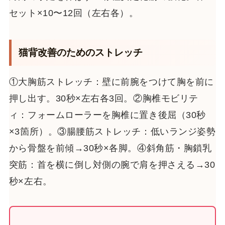
セット×10〜12回（左右各）。
猫背改善のためのストレッチ
①大胸筋ストレッチ：壁に前腕をつけて胸を前に
押し出す。30秒×左右各3回。②胸椎モビリテ
ィ：フォームローラーを胸椎に置き後屈（30秒
×3箇所）。③腸腰筋ストレッチ：低いランジ姿勢
から骨盤を前傾→30秒×各脚。④斜角筋・胸鎖乳
突筋：首を横に倒し対側の腕で肩を押さえる→30
秒×左右。