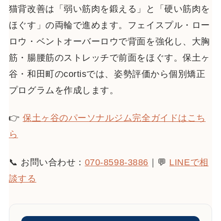
猫背改善は「弱い筋肉を鍛える」と「硬い筋肉を
ほぐす」の両輪で進めます。フェイスプル・ロー
ロウ・ベントオーバーロウで背面を強化し、大胸
筋・腸腰筋のストレッチで前面をほぐす。保土ヶ
谷・和田町のcortisでは、姿勢評価から個別矯正
プログラムを作成します。
👉
保土ヶ谷のパーソナルジム完全ガイドはこち
ら
📞 お問い合わせ：
070-8598-3886
｜💬
LINEで相
談する