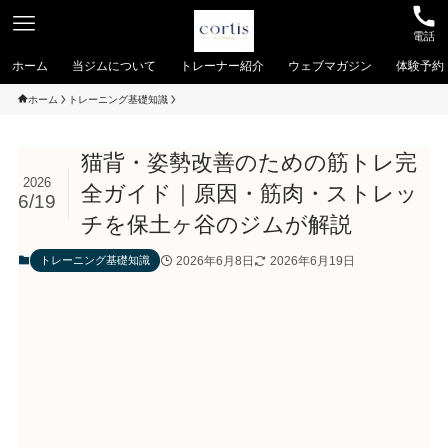
電話
ホーム
当ジムについて
トレーナー紹介
ウェブマガジン
体験予約
ホーム
トレーニング基礎知識
猫背・姿勢改善のための筋トレ完
2026
全ガイド｜原因・筋肉・ストレッ
6/19
チを保土ヶ谷のジムが解説
2026年6月8日
2026年6月19日
トレーニング基礎知識