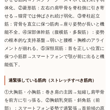
体化。②菱形筋：左右の肩甲骨を脊柱側に引き寄
せる→猫背では伸ばされ続け弱化。③脊柱起立
筋：背骨を直立に保つ筋肉→座り姿勢が長いと機
能不全。④深部体幹筋（腹横筋・多裂筋）：姿勢
の根本的な支持基盤→弱いと腰椎・胸椎のアライ
メントが崩れる。⑤深頸屈筋：首を正しい位置に
保つ小筋群→スマートフォンで顎が前に出ると機
能低下。
過緊張している筋肉（ストレッチすべき筋肉）
①大胸筋・小胸筋：巻き肩の主因→短縮し肩甲骨
を前方に引っ張る。②胸鎖乳突筋・斜角筋（前
部）：スマートフォン姿勢で過緊張→首前傾の原